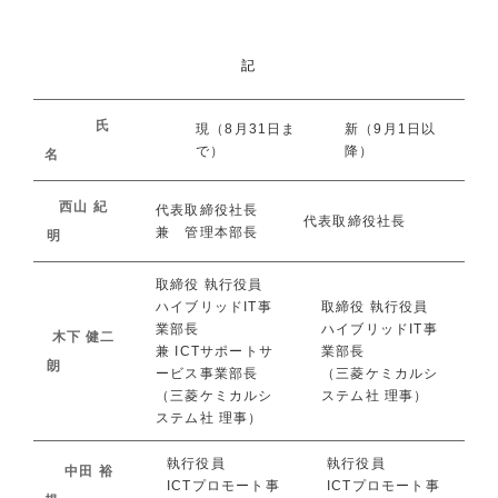
記
氏
現（8月31日ま
新（9月1日以
で）
降）
名
西山 紀
代表取締役社長
代表取締役社長
兼 管理本部長
明
取締役 執行役員
ハイブリッドIT事
取締役 執行役員
業部長
ハイブリッドIT事
木下 健二
兼 ICTサポートサ
業部長
朗
ービス事業部長
（三菱ケミカルシ
（三菱ケミカルシ
ステム社 理事）
ステム社 理事）
執行役員
執行役員
中田 裕
ICTプロモート事
ICTプロモート事